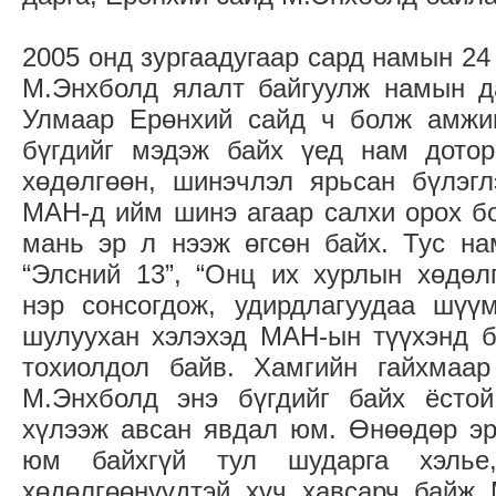
2005 онд зургаадугаар сард намын 24
М.Энхболд ялалт байгуулж намын да
Улмаар Ерөнхий сайд ч болж амжив
бүгдийг мэдэж байх үед нам дотор
хөдөлгөөн, шинэчлэл ярьсан бүлэгл
МАН-д ийм шинэ агаар салхи орох б
мань эр л нээж өгсөн байх. Тус на
“Элсний 13”, “Онц их хурлын хөдөлг
нэр сонсогдож, удирдлагуудаа шүү
шулуухан хэлэхэд МАН-ын түүхэнд б
тохиолдол байв. Хамгийн гайхмаа
М.Энхболд энэ бүгдийг байх ёсто
хүлээж авсан явдал юм. Өнөөдөр эр
юм байхгүй тул шударга хэлье
хөдөлгөөнүүдтэй хүч хавсарч байж 