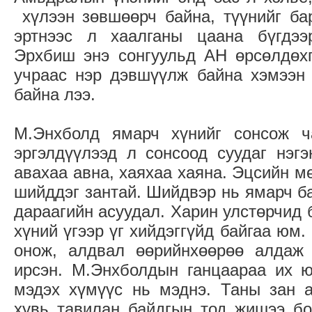
хүлээн зөвшөөрч байна, түүнийг бар
эртнээс л хаалганы цаана бүгдээ
Эрхбиш энэ сонгуульд АН өрсөлдөхг
учраас нэр дэвшүүлж байна хэмээн 
байна лээ.
М.Энхболд ямарч хүнийг сонсож ч
эргэлдүүлээд л сонсоод суудаг нэгэ
авахаа авна, хаяхаа хаяна. Эцсийн м
шийддэг зантай. Шийдвэр нь ямарч ба
дараагийн асуудал. Харин улстөрчид 
хүний үгээр үг хийдэггүйд байгаа юм
онож, алдвал өөрийнхөөрөө алдаж 
ирсэн. М.Энхболдын ганцаараа их ю
мэдэх хүмүүс нь мэднэ. Таны зан 
хувь тавилан байдгын тод жишээ бо