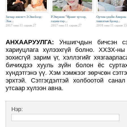
Загвар өмсөгч Э.Энхболд:
Р.Эмүжин ”Яршиг зүгээр,
Орчин үеийн Америк
Ээж...
гадны тэр...
тавилгын брэнд...
2017 оны 11 сарын 27
2017 оны 11 сарын 27
2018 оны 11 сарын 15
АНХААРУУЛГА:
Уншигчдын бичсэн с
хариуцлага хүлээхгүй болно. ХХЗХ-ны
зохисгүй зарим үг, хэллэгийг хязгаарлас
бичихдээ хууль зүйн болон ёс сурта
хүндэтгэнэ үү. Хэм хэмжээг зөрчсөн сэтг
эрхтэй. Сэтгэгдэлтэй холбоотой сан
утсаар хүлээн авна.
Нэр: