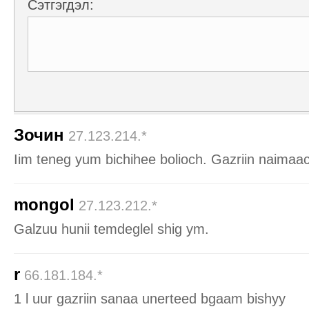
Сэтгэгдэл:
Зочин
27.123.214.*
Iim teneg yum bichihee bolioch. Gazriin naimaa
mongol
27.123.212.*
Galzuu hunii temdeglel shig ym.
r
66.181.184.*
1 l uur gazriin sanaa unerteed bgaam bishyy