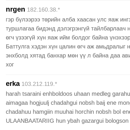
nrgen
182.160.38.*
гэр бүлээрээ төрийн алба хаасан улс яаж ин
туршлагаа бидэнд дэлэгрэнгүй тайлбарлаач н
өгч үзээгүй хүн яаж ийм болдог байна үнэхээ
Баттулга хэдэн хүн цалин өгч аж амьдралыг 
энхболд хятад банхар мөн үү л байна даа ав
хог
erka
103.212.119.*
harah tsaraini enhboldoos uhaan medleg garahu
aimagaa hogjuulj chadahgui nobsh baij ene mongo
chadahuu hamgiin muuhai horchin nobsh bol en
ULAANBAATARIIG hun ybah gazargui bologson