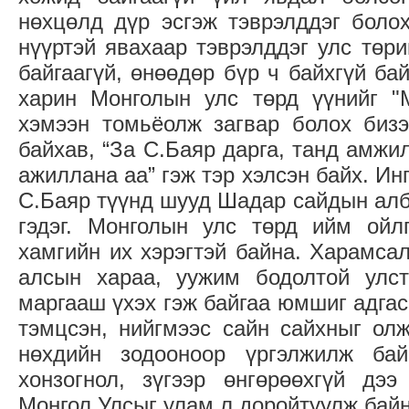
нөхцөлд дүр эсгэж тэврэлддэг болох
нүүртэй явахаар тэврэлддэг улс төри
байгаагүй, өнөөдөр бүр ч байхгүй ба
харин Монголын улс төрд үүнийг "
хэмээн томьёолж загвар болох бизэ
байхав, “За С.Баяр дарга, танд амжи
ажиллана аа” гэж тэр хэлсэн байх. Ин
С.Баяр түүнд шууд Шадар сайдын алб
гэдэг. Монголын улс төрд ийм ойл
хамгийн их хэрэгтэй байна. Харамсал
алсын хараа, уужим бодолтой улст
маргааш үхэх гэж байгаа юмшиг адгас
тэмцсэн, нийгмээс сайн сайхныг ол
нөхдийн зодооноор үргэлжилж бай
хонзогнол, зүгээр өнгөрөөхгүй дээ
Монгол Улсыг улам л доройтуулж байн