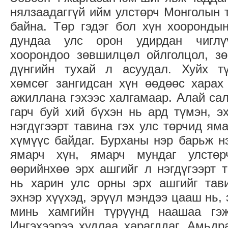
нялзаадаггүй ийм улстөрч Монголын 
байна. Төр гэдэг бол хүн хооронды
дундаа улс орон удирдан чигл
хоорондоо зөвшилцөл ойлголцол, зө
дүнгийн тухай л асуудал. Хуйх тү
хөмсөг зангидсан хүн өөдөөс харах
ажиллана гэхээс халгамаар. Алай са
гарч буй хий бүхэн нь ард түмэн, э
нэгдүгээрт тавина гэх улс төрчид ям
хүмүүс байдаг. Бурханы нэр барьж нэ
ямарч хүн, ямарч мундаг улстөр
өөрийнхөө эрх ашгийг л нэгдүгээрт 
нь харин улс орны эрх ашгийг тави
эхнэр хүүхэд, эрүүл мэндээ цааш нь, 
минь хамгийн түрүүнд наашаа гэ
Ингэхээрээ худлаа харагддаг. Амьдр