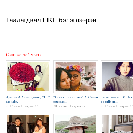
Таалагдвал LIKE бэлэглээрэй.
Сонирхолтой мэдээ
Дуучин А.Хишигдалайд ”999”
”Өгөөж Чихэр Боов” ХХК-ийн
Загвар өмсөгч Ж.Энэ
сарнайг...
захирал...
өөрийг нь...
2017 оны 11 сарын 27
2017 оны 11 сарын 27
2017 оны 11 сарын 27