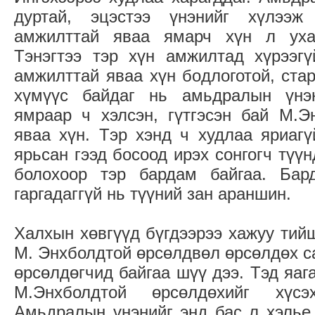
дуртай, эцэстээ үнэнийг хүлээж
амжилттай яваа ямарч хүн л уха
Тэнэгтээ тэр хүн амжилтад хүрээгү
амжилттай яваа хүн бодлоготой, стар
хүмүүс байдаг нь амьдралын үнэн
ямраар ч хэлсэн, гүтгэсэн бай М.Э
яваа хүн. Тэр хэнд ч худлаа яриагү
ярьсан гээд босоод ирэх сонгогч түүн
болохоор тэр бардам байгаа. Бар
гаргадаггүй нь түүний зан араншин.
Халхын хөвгүүд бүгдээрээ хажуу тий
М. Энхболдтой өрсөлдвөл өрсөлдөх са
өрсөлдөгчид байгаа шүү дээ. Тэд яаг
М.Энхболдтой өрсөлдөхийг хүс
Амьдралын үнэнийг энд бас л хэлье