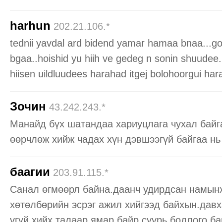
harhun
202.21.106.*
tednii yavdal ard bidend yamar hamaa bnaa...gol 
bgaa..hoishid yu hiih ve gedeg n sonin shuudee.
hiisen uildluudees harahad itgej bolohoorgui ha
Зочин
43.242.243.*
Манайд бүх шатандаа хариуцлага чухал байга
өөрчлөж хийж чадах хүн дэвшээгүй байгаа н
баагии
203.91.115.*
Санал өгмөөрл байна.даанч удирдсан намын
хөтөлбөрийн эсрэг ажил хийгээд байхын.давх
үгүй хийх талаар ямар байр суурь бодлого б