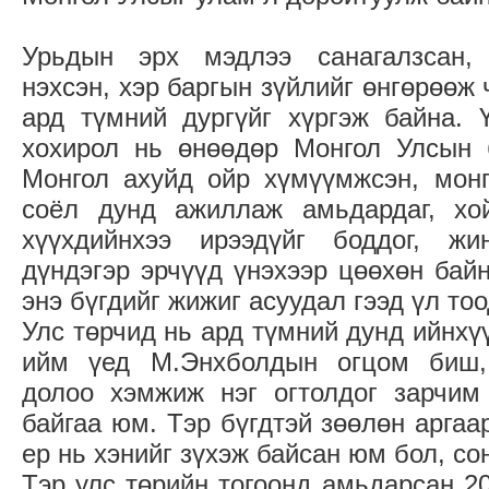
Урьдын эрх мэдлээ санагалзсан, 
нэхсэн, хэр баргын зүйлийг өнгөрөөж
ард түмний дургүйг хүргэж байна. 
хохирол нь өнөөдөр Монгол Улсын 
Монгол ахуйд ойр хүмүүмжсэн, монг
соёл дунд ажиллаж амьдардаг, хо
хүүхдийнхээ ирээдүйг боддог, жи
дүндэгэр эрчүүд үнэхээр цөөхөн байн
энэ бүгдийг жижиг асуудал гээд үл то
Улс төрчид нь ард түмний дунд ийнхү
ийм үед М.Энхболдын огцом биш, 
долоо хэмжиж нэг огтолдог зарчим 
байгаа юм. Тэр бүгдтэй зөөлөн аргаа
ер нь хэнийг зүхэж байсан юм бол, сон
Тэр улс төрийн тогоонд амьдарсан 2