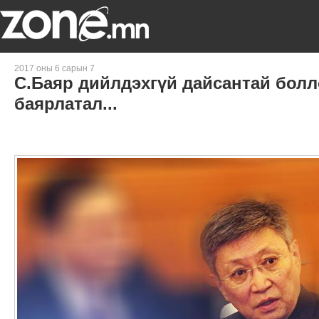
2017 оны 6 сарын 7
С.Баяр дийлдэхгүй дайсантай болл
баярлатал...