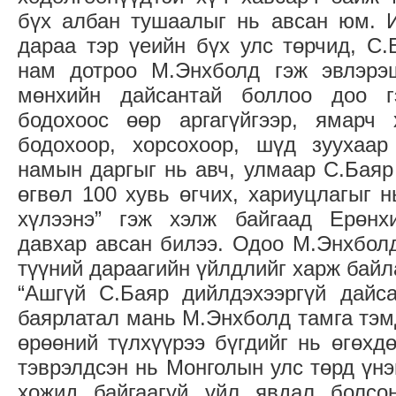
бүх албан тушаалыг нь авсан юм. И
дараа тэр үеийн бүх улс төрчид, С.
нам дотроо М.Энхболд гэж эвлэрэш
мөнхийн дайсантай боллоо доо г
бодохоос өөр аргагүйгээр, ямарч
бодохоор, хорсохоор, шүд зуухаар
намын даргыг нь авч, улмаар С.Баяр
өгвөл 100 хувь өгчих, хариуцлагыг н
хүлээнэ” гэж хэлж байгаад Ерөнх
давхар авсан билээ. Одоо М.Энхболд
түүний дараагийн үйлдлийг харж бай
“Ашгүй С.Баяр дийлдэхээргүй дайса
баярлатал мань М.Энхболд тамга тэмд
өрөөний түлхүүрээ бүгдийг нь өгөхд
тэврэлдсэн нь Монголын улс төрд үнэ
хожид байгаагүй үйл явдал болсо