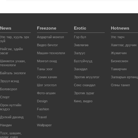
News
Freezone
Erotic
Hotnews
Улс төр, хууль эрх
Алдартай монгол
Гэр бүл
Улс төрч
зүй
Видео бичлэг
Зөвлөгөө
Хамтлаг, дуучин
Нийгэм, эдийн
засаг
Машин-технологи
Залуус
Жүжигчин
Шинжлэх ухаан,
Монгол охид
Бүсгүйчүүд
Бизнесмен
технологи
Таны зоог
Захидал
Тамирчин
Байгаль экологи
Сонин хачин
Эротик өгүүллэг
Загварын ертөнц
Эрүүл мэнд
Шог элэглэл
Секс скандал
Олны танил
Боловсрол
Фото-агшин
Эротик зураг
Спорт
Design
Кино, видео
Орон нутгийн
мэдээ
Fashion
Дэлхий дахинд
Travel
Нандин
Wallpaper
Түүх, шашин,
урлаг, соёл