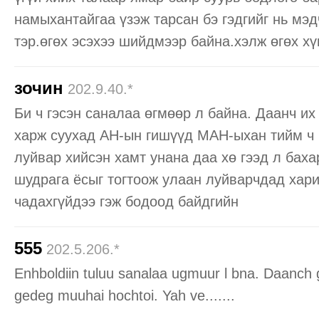
намыхантайгаа үзэж тарсан бэ гэдгийг нь мэд
тэр.өгөх эсэхээ шийдмээр байна.хэлж өгөх хү
зочин
202.9.40.*
Би ч гэсэн саналаа өгмөөр л байна. Даанч и
харж суухад АН-ын гишүүд МАН-ыхан тийм ч 
луйвар хийсэн хамт унана даа хө гээд л бах
шудрага ёсыг тогтоож улаан луйварчдад хар
чадахгүйдээ гэж бодоод байдгийн
555
202.5.206.*
Enhboldiin tuluu sanalaa ugmuur l bna. Daanch 
gedeg muuhai hochtoi. Yah ve.......