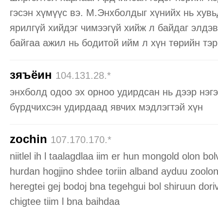
гэсэн хүмүүс вэ. М.Энхболдыг хүнийх нь хув
ярилгүй хийдэг чимээгүй хийж л байдаг элдэв
байгаа ажил нь бодитой ийм л хүн төрийн тэр
зяъёин
104.131.28.*
энхболд одоо эх орноо удирдсан нь дээр нэгэ
бүрдчихсэн удирдаад явчих мэдлэгтэй хүн
zochin
107.170.170.*
niitlel ih l taalagdlaa iim er hun mongold olon bol
hurdan hogjino shdee toriin alband ayduu zoolo
heregtei gej bodoj bna tegehgui bol shiruun dori
chigtee tiim l bna baihdaa