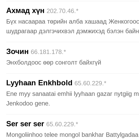
Ахмад хүн
202.70.46.*
Бүх насаараа төрийн алба хашаад Женкогоос
шудрагаар дэлгэчихвэл дэмжихэд бэлэн байн
Зочин
66.181.178.*
Энхболдоос өөр сонголт байхгүй
Lyyhaan Enkhbold
65.60.229.*
Ene myy sanaatai emhii lyyhaan gazar nytgiig min
Jenkodoo gene.
Ser ser ser
65.60.229.*
Mongoliinhoo telee mongol bankhar Battylgadaa 