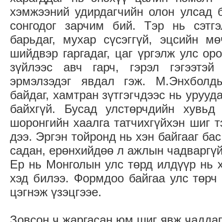
хэмжээний удирдагчийн олон улсад 
сонгодог зарчим бий. Тэр нь сэтгэ
барьдаг, мухар сүсэггүй, эцсийн м
шийдвэр гаргадаг, цаг үргэлж улс ор
зүйлээс авч гарч, гэрэл гэгээтэй
эрмэлзэдэг явдал гэж. М.Энхболд
байдаг, хамтран зүтгэгчдээс нь урууд
байхгүй. Бусад улстөрчдийн хувьд 
шоронгийн хаалга татчихгүйхэн шиг т
дээ. Эргэн тойронд нь хэн байгааг бас
садан, ерөнхийдөө л ажлын чадваргүй
Ер нь Монголын улс төрд илдүүр нь х
хэд билээ. Формдоо байгаа улс төрч 
цэгнэж үзэцгээе.
Зовсон ч жаргасан юм шиг явж чаддаг