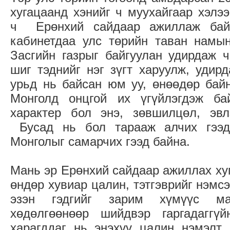
хугацаанд хэнийг ч муухайгаар хэлээ
ч Ерөнхий сайдаар ажиллаж бай
кабинетдаа улс төрийн таван намын
Засгийн газрыг байгуулан удирдаж 
шиг тэднийг нэг зүгт харуулж, удирд
урьд нь байсан юм уу, өнөөдөр байн
Монголд онцгой их үгүйлэгдэж ба
характер бол энэ, зөвшилцөл, эвл
Бусад нь бол тарааж алчих гээд
Монголыг самарчих гээд байна.
Мань эр Ерөнхий сайдаар ажиллах ху
өндөр хувиар цалин, тэтгэврийг нэмс
эзэн гэдгийг зарим хүмүүс ма
хөдөлгөөнөөр шийдвэр гаргадаггү
харагддаг нь энэхүү цалин нэмэлт 