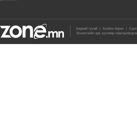
Бидний тухай
|
Холбоо барих
|
Сурт
Зохиогчийн эрх хуулиар хамгаалагдса