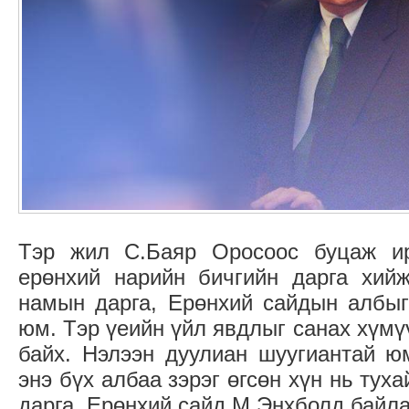
Тэр жил С.Баяр Оросоос буцаж ир
ерөнхий нарийн бичгийн дарга хийж
намын дарга, Ерөнхий сайдын албыг
юм. Тэр үеийн үйл явдлыг санах хүмү
байх. Нэлээн дуулиан шуугиантай ю
энэ бүх албаа зэрэг өгсөн хүн нь ту
дарга, Ерөнхий сайд М.Энхболд байла