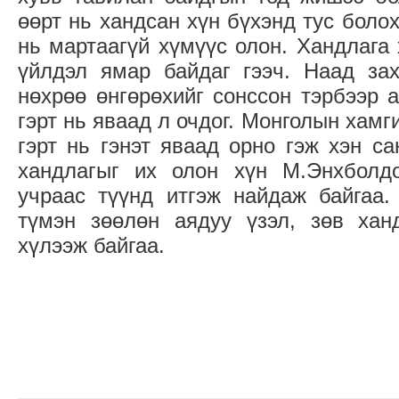
өөрт нь хандсан хүн бүхэнд тус болох
нь мартаагүй хүмүүс олон. Хандлага 
үйлдэл ямар байдаг гээч. Наад зах
нөхрөө өнгөрөхийг сонссон тэрбээр 
гэрт нь яваад л очдог. Монголын хамг
гэрт нь гэнэт яваад орно гэж хэн с
хандлагыг их олон хүн М.Энхболд
учраас түүнд итгэж найдаж байгаа.
түмэн зөөлөн аядуу үзэл, зөв хан
хүлээж байгаа.